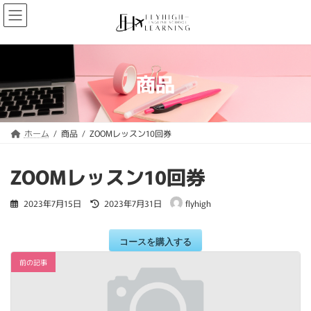
コ
ナ
ン
ビ
テ
ゲ
ン
ー
ツ
シ
へ
ョ
商品
ス
ン
キ
に
ッ
移
プ
動
ホーム
商品
ZOOMレッスン10回券
ZOOMレッスン10回券
最
2023年7月15日
2023年7月31日
flyhigh
終
更
新
コースを購入する
日
時
前の記事
: